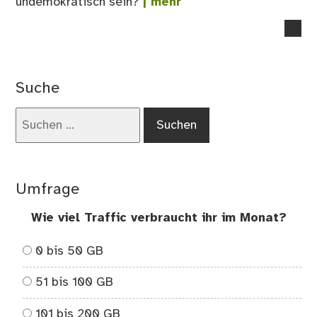
undemokratisch sein?
| mehr
no
co
on
Rot
Suche
Rot
Gr
Suchen
=
nach:
Ant
Umfrage
Wie viel Traffic verbraucht ihr im Monat?
0 bis 50 GB
51 bis 100 GB
101 bis 200 GB