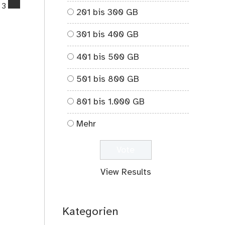
comments
3
201 bis 300 GB
on
Meine
301 bis 400 GB
Oma…
401 bis 500 GB
501 bis 800 GB
801 bis 1.000 GB
Mehr
View Results
Kategorien