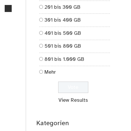
201 bis 300 GB
no
comments
301 bis 400 GB
on
Alpha-
401 bis 500 GB
Teilchen
die
501 bis 800 GB
zweite
;-)
801 bis 1.000 GB
Mehr
View Results
Kategorien