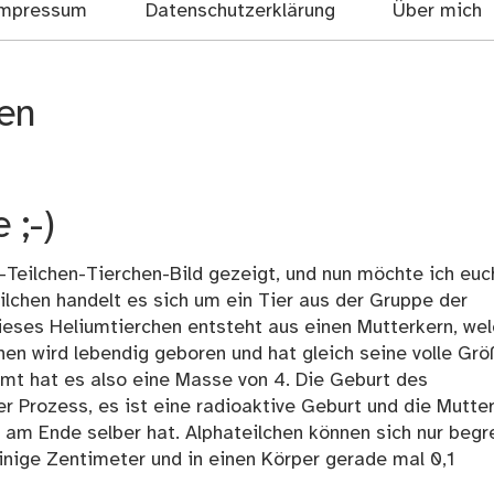
mpressum
Datenschutzerklärung
Über mich
hen
 ;-)
-Teilchen-Tierchen-Bild gezeigt, und nun möchte ich euc
ilchen handelt es sich um ein Tier aus der Gruppe der
ieses Heliumtierchen entsteht aus einen Mutterkern, wel
hen wird lebendig geboren und hat gleich seine volle Grö
mt hat es also eine Masse von 4. Die Geburt des
er Prozess, es ist eine radioaktive Geburt und die Mutte
n am Ende selber hat. Alphateilchen können sich nur begr
inige Zentimeter und in einen Körper gerade mal 0,1