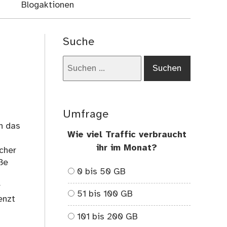
Blogaktionen
Suche
Suchen
nach:
Umfrage
h das
Wie viel Traffic verbraucht
ihr im Monat?
cher
ße
0 bis 50 GB
r
51 bis 100 GB
enzt
101 bis 200 GB