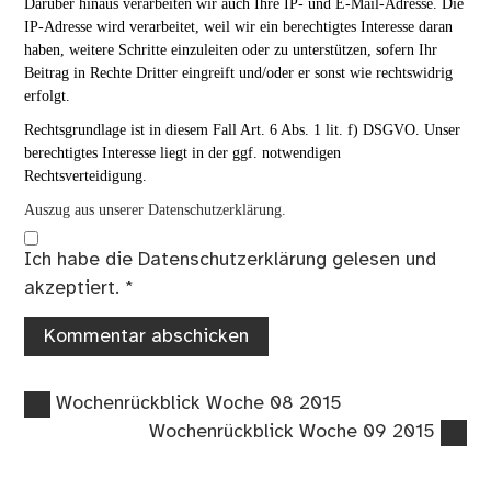
Darüber hinaus verarbeiten wir auch Ihre IP- und E-Mail-Adresse. Die
IP-Adresse wird verarbeitet, weil wir ein berechtigtes Interesse daran
haben, weitere Schritte einzuleiten oder zu unterstützen, sofern Ihr
Beitrag in Rechte Dritter eingreift und/oder er sonst wie rechtswidrig
erfolgt.
Rechtsgrundlage ist in diesem Fall Art. 6 Abs. 1 lit. f) DSGVO. Unser
berechtigtes Interesse liegt in der ggf. notwendigen
Rechtsverteidigung.
Auszug aus unserer Datenschutzerklärung.
Ich habe die
Datenschutzerklärung
gelesen und
akzeptiert.
*
Vorheriger
Beitragsnavigation
Wochenrückblick Woche 08 2015
Beitrag:
Nächster
Wochenrückblick Woche 09 2015
Beitrag: