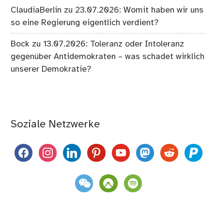
ClaudiaBerlin
zu
23.07.2026: Womit haben wir uns
so eine Regierung eigentlich verdient?
Bock
zu
13.07.2026: Toleranz oder Intoleranz
gegenüber Antidemokraten – was schadet wirklich
unserer Demokratie?
Soziale Netzwerke
facebook
instagram
linkedin
pinterest
youtube
mastodon
reddit
paypal
weixin
komoot
spotify