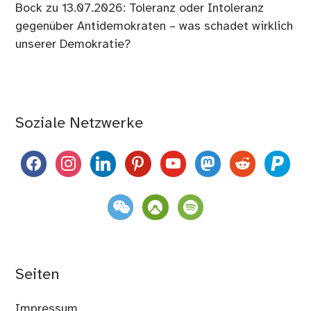
Bock
zu
13.07.2026: Toleranz oder Intoleranz
gegenüber Antidemokraten – was schadet wirklich
unserer Demokratie?
Soziale Netzwerke
facebook
instagram
linkedin
pinterest
youtube
mastodon
reddit
paypal
weixin
komoot
spotify
Seiten
Impressum