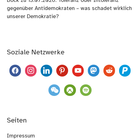
Bock
zu
13.07.2026: Toleranz oder Intoleranz
gegenüber Antidemokraten – was schadet wirklich
unserer Demokratie?
Soziale Netzwerke
facebook
instagram
linkedin
pinterest
youtube
mastodon
reddit
paypal
weixin
komoot
spotify
Seiten
Impressum