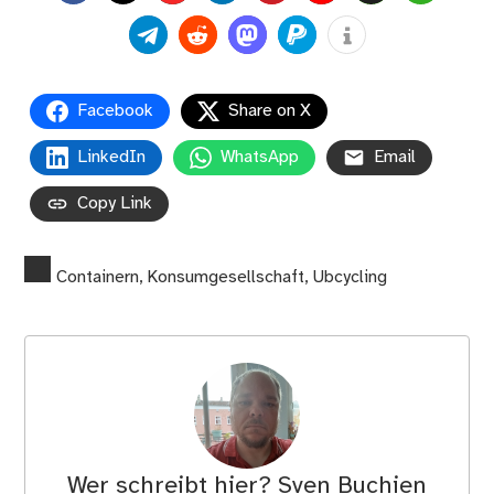
Facebook
Share on X
LinkedIn
WhatsApp
Email
Copy Link
Containern
,
Konsumgesellschaft
,
Ubcycling
Wer schreibt hier?
Sven Buchien