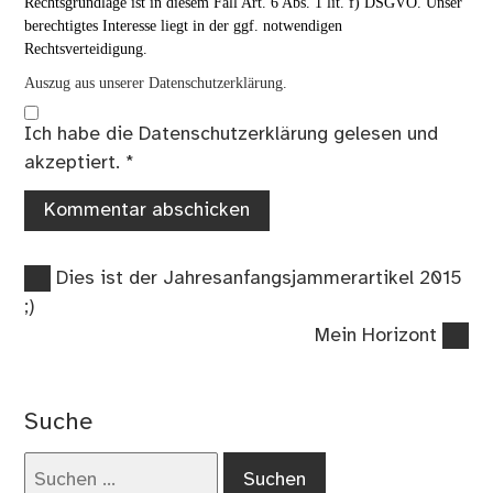
Rechtsgrundlage ist in diesem Fall Art. 6 Abs. 1 lit. f) DSGVO. Unser
berechtigtes Interesse liegt in der ggf. notwendigen
Rechtsverteidigung.
Auszug aus unserer Datenschutzerklärung.
Ich habe die
Datenschutzerklärung
gelesen und
akzeptiert.
*
Vorheriger
Beitragsnavigation
Dies ist der Jahresanfangsjammerartikel 2015
Beitrag:
;)
Nächster
Mein Horizont
Beitrag:
Suche
Suchen