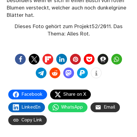
besonders wenn er sich in einen Busch von roten
Blumen versteckt, welcher auch noch dunkelgrüne
Blätter hat.
Dieses Foto gehört zum Projekt52/2011. Das
Thema:
Alles Rot
.
0
Facebook
Share on X
LinkedIn
WhatsApp
Email
Copy Link