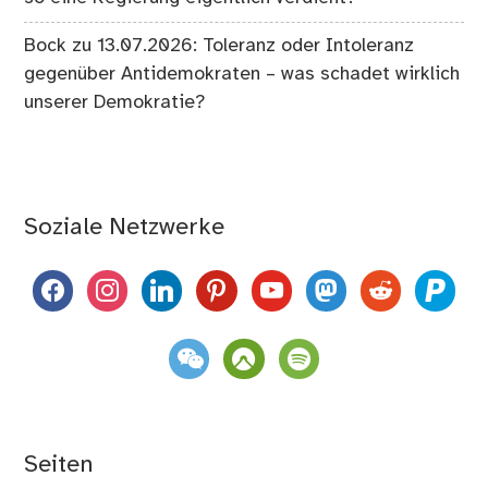
Bock
zu
13.07.2026: Toleranz oder Intoleranz
gegenüber Antidemokraten – was schadet wirklich
unserer Demokratie?
Soziale Netzwerke
facebook
instagram
linkedin
pinterest
youtube
mastodon
reddit
paypal
weixin
komoot
spotify
Seiten