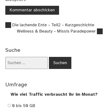
Vorheriger
Beitragsnavigation
Die lachende Ente – Teil2 – Kurzgeschichte
Beitrag:
Nächster
Wellness & Beauty – Missis Paradepower
Beitrag:
Suche
Suchen
nach:
Umfrage
Wie viel Traffic verbraucht ihr im Monat?
0 bis 50 GB