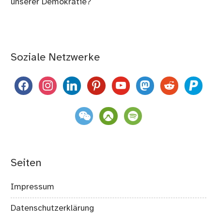
unserer Demokratie?
Soziale Netzwerke
facebook
instagram
linkedin
pinterest
youtube
mastodon
reddit
paypal
weixin
komoot
spotify
Seiten
Impressum
Datenschutzerklärung