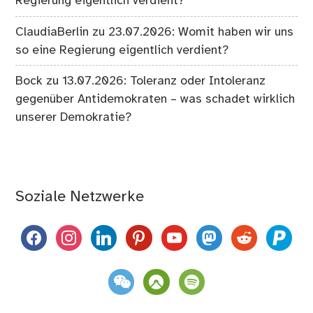
Regierung eigentlich verdient?
ClaudiaBerlin
zu
23.07.2026: Womit haben wir uns
so eine Regierung eigentlich verdient?
Bock
zu
13.07.2026: Toleranz oder Intoleranz
gegenüber Antidemokraten – was schadet wirklich
unserer Demokratie?
Soziale Netzwerke
facebook
instagram
linkedin
pinterest
youtube
mastodon
reddit
paypal
weixin
komoot
spotify