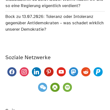
so eine Regierung eigentlich verdient?
Bock
zu
13.07.2026: Toleranz oder Intoleranz
gegenüber Antidemokraten – was schadet wirklich
unserer Demokratie?
Soziale Netzwerke
facebook
instagram
linkedin
pinterest
youtube
mastodon
reddit
paypal
weixin
komoot
spotify