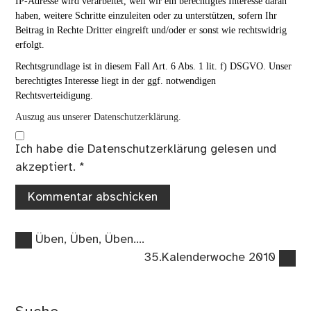
IP-Adresse wird verarbeitet, weil wir ein berechtigtes Interesse daran
haben, weitere Schritte einzuleiten oder zu unterstützen, sofern Ihr
Beitrag in Rechte Dritter eingreift und/oder er sonst wie rechtswidrig
erfolgt.
Rechtsgrundlage ist in diesem Fall Art. 6 Abs. 1 lit. f) DSGVO. Unser
berechtigtes Interesse liegt in der ggf. notwendigen
Rechtsverteidigung.
Auszug aus unserer Datenschutzerklärung.
Ich habe die
Datenschutzerklärung
gelesen und
akzeptiert.
*
Vorheriger
Beitragsnavigation
Üben, Üben, Üben….
Beitrag:
Nächster
35.Kalenderwoche 2010
Beitrag: