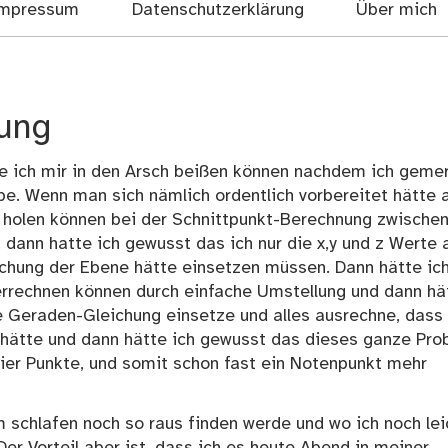
mpressum
Datenschutzerklärung
Über mich
tung
e ich mir in den Arsch beißen können nachdem ich geme
be. Wenn man sich nämlich ordentlich vorbereitet hätte 
r holen können bei der Schnittpunkt-Berechnung zwische
ann hatte ich gewusst das ich nur die x,y und z Werte 
chung der Ebene hätte einsetzen müssen. Dann hätte ic
errechnen können durch einfache Umstellung und dann hä
ie Geraden-Gleichung einsetze und alles ausrechne, dass 
 hätte und dann hätte ich gewusst das dieses ganze Pro
 vier Punkte, und somit schon fast ein Notenpunkt mehr
schlafen noch so raus finden werde und wo ich noch lei
Der Vorteil aber ist, dass ich es heute Abend in meiner