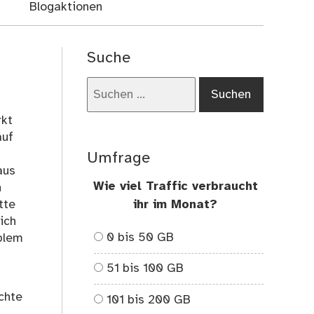
Blogaktionen
Suche
Suchen
nach:
rkt
auf
n
Umfrage
aus
Wie viel Traffic verbraucht
h
tte
ihr im Monat?
ich
0 bis 50 GB
blem
51 bis 100 GB
chte
101 bis 200 GB