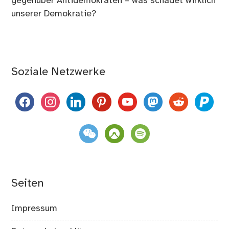
gegenüber Antidemokraten – was schadet wirklich
unserer Demokratie?
Soziale Netzwerke
facebook
instagram
linkedin
pinterest
youtube
mastodon
reddit
paypal
weixin
komoot
spotify
Seiten
Impressum