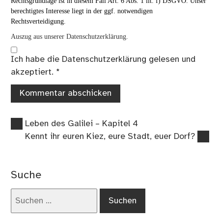
Rechtsgrundlage ist in diesem Fall Art. 6 Abs. 1 lit. f) DSGVO. Unser
berechtigtes Interesse liegt in der ggf. notwendigen
Rechtsverteidigung.
Auszug aus unserer Datenschutzerklärung.
Ich habe die
Datenschutzerklärung
gelesen und
akzeptiert.
*
Vorheriger
Beitragsnavigation
Leben des Galilei – Kapitel 4
Beitrag:
Nächster
Kennt ihr euren Kiez, eure Stadt, euer Dorf?
Beitrag:
Suche
Suchen
nach: