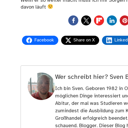
Wenn er so weiter macht muss ich mir Sorgen m
davon läuft
0
Facebook
Share on X
Linked
Wer schreibt hier?
Sven 
Ich bin Sven. Geboren 1982 in Os
möglichen Dinge interessiert u
Abitur, der mal was Studieren wo
zumindest die Ausbildung zum 
Großhandel erfolgreich beendet
schauend. Blogger. Dieser Blog h