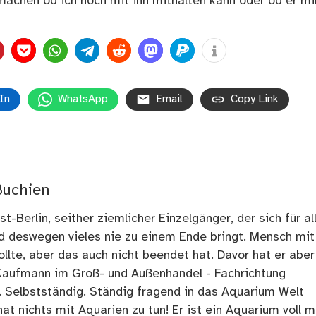
achen ob ich noch mit ihn mithalten kann oder ob er mi
In
WhatsApp
Email
Copy Link
Buchien
t-Berlin, seither ziemlicher Einzelgänger, der sich für al
nd deswegen vieles nie zu einem Ende bringt. Mensch mit
llte, aber das auch nicht beendet hat. Davor hat er aber
Kaufmann im Groß- und Außenhandel - Fachrichtung
. Selbstständig. Ständig fragend in das Aquarium Welt
at nichts mit Aquarien zu tun! Er ist ein Aquarium voll m