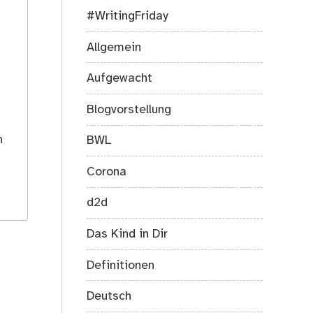
#WritingFriday
Allgemein
Aufgewacht
Blogvorstellung
s
h
BWL
Corona
.
d2d
Das Kind in Dir
Definitionen
Deutsch