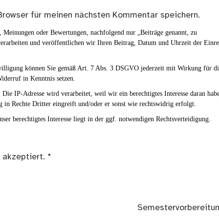
Browser für meinen nächsten Kommentar speichern.
en, Meinungen oder Bewertungen, nachfolgend nur „Beiträge genannt, zu
erarbeiten und veröffentlichen wir Ihren Beitrag, Datum und Uhrzeit der Einr
nwilligung können Sie gemäß Art. 7 Abs. 3 DSGVO jederzeit mit Wirkung für d
iderruf in Kenntnis setzen.
Die IP-Adresse wird verarbeitet, weil wir ein berechtigtes Interesse daran hab
g in Rechte Dritter eingreift und/oder er sonst wie rechtswidrig erfolgt.
ser berechtigtes Interesse liegt in der ggf. notwendigen Rechtsverteidigung.
 akzeptiert.
*
Nächster
Semestervorbereitu