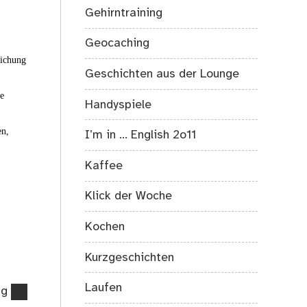
Gehirntraining
Geocaching
eichung
Geschichten aus der Lounge
ie
Handyspiele
en,
I’m in … English 2o11
Kaffee
Klick der Woche
Kochen
Kurzgeschichten
Laufen
ng