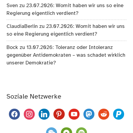
Sven
zu
23.07.2026: Womit haben wir uns so eine
Regierung eigentlich verdient?
ClaudiaBerlin
zu
23.07.2026: Womit haben wir uns
so eine Regierung eigentlich verdient?
Bock
zu
13.07.2026: Toleranz oder Intoleranz
gegenüber Antidemokraten – was schadet wirklich
unserer Demokratie?
Soziale Netzwerke
facebook
instagram
linkedin
pinterest
youtube
mastodon
reddit
paypal
weixin
komoot
spotify