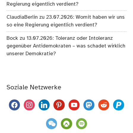
Regierung eigentlich verdient?
ClaudiaBerlin
zu
23.07.2026: Womit haben wir uns
so eine Regierung eigentlich verdient?
Bock
zu
13.07.2026: Toleranz oder Intoleranz
gegenüber Antidemokraten – was schadet wirklich
unserer Demokratie?
Soziale Netzwerke
facebook
instagram
linkedin
pinterest
youtube
mastodon
reddit
paypal
weixin
komoot
spotify