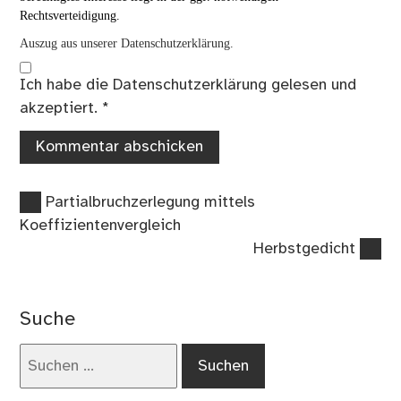
Rechtsverteidigung.
Auszug aus unserer Datenschutzerklärung.
Ich habe die
Datenschutzerklärung
gelesen und
akzeptiert.
*
Vorheriger
Beitragsnavigation
Partialbruchzerlegung mittels
Beitrag:
Koeffizientenvergleich
Nächster
Herbstgedicht
Beitrag:
Suche
Suchen
nach: