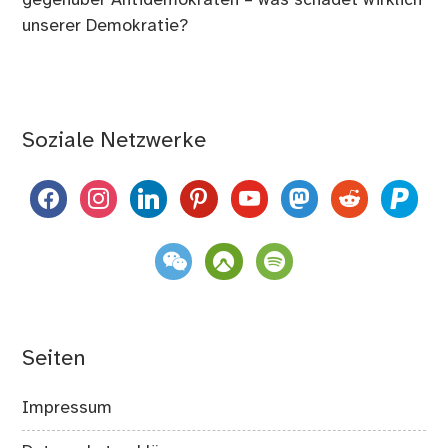
gegenüber Antidemokraten – was schadet wirklich
unserer Demokratie?
Soziale Netzwerke
facebook
instagram
linkedin
pinterest
youtube
mastodon
reddit
paypal
weixin
komoot
spotify
Seiten
Impressum