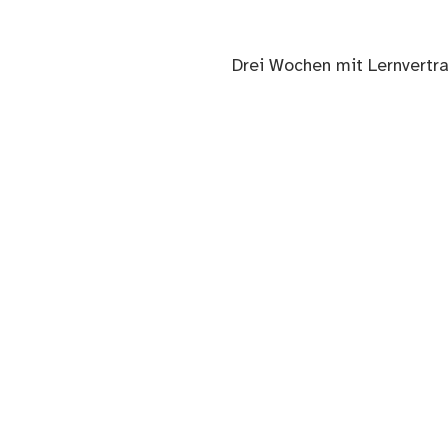
Nächster
Drei Wochen mit Lernvertr
Beitrag: