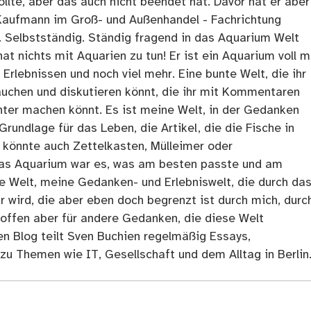
llte, aber das auch nicht beendet hat. Davor hat er aber
Kaufmann im Groß- und Außenhandel - Fachrichtung
. Selbstständig. Ständig fragend in das Aquarium Welt
at nichts mit Aquarien zu tun! Er ist ein Aquarium voll m
rlebnissen und noch viel mehr. Eine bunte Welt, die ihr
tauchen und diskutieren könnt, die ihr mit Kommentaren
ter machen könnt. Es ist meine Welt, in der Gedanken
Grundlage für das Leben, die Artikel, die die Fische in
 könnte auch Zettelkasten, Mülleimer oder
as Aquarium war es, was am besten passte und am
ne Welt, meine Gedanken- und Erlebniswelt, die durch da
r wird, die aber eben doch begrenzt ist durch mich, durc
 offen aber für andere Gedanken, die diese Welt
en Blog teilt Sven Buchien regelmäßig Essays,
zu Themen wie IT, Gesellschaft und dem Alltag in Berlin