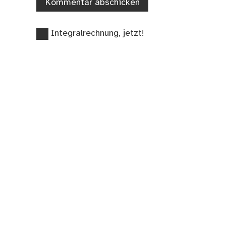
Vorheriger
Beitragsnavigation
Integralrechnung, jetzt!
Beitrag: