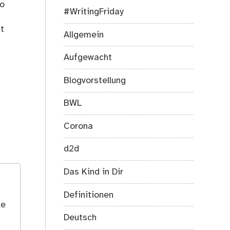
so
#WritingFriday
st
Allgemein
Aufgewacht
Blogvorstellung
BWL
Corona
d2d
Das Kind in Dir
Definitionen
le
Deutsch