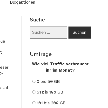
Blogaktionen
Suche
Suchen
nach:
eue
 Q
Umfrage
Wie viel Traffic verbraucht
ieser
ihr im Monat?
b-
0 bis 50 GB
eicht
51 bis 100 GB
101 bis 200 GB