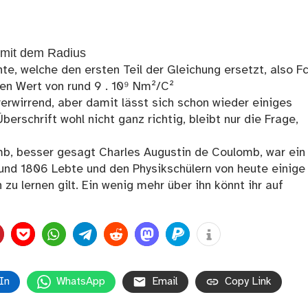
n mit dem Radius
te, welche den ersten Teil der Gleichung ersetzt, also Fc
nen Wert von rund 9 . 10⁹ Nm²/C²
verwirrend, aber damit lässt sich schon wieder einiges
erschrift wohl nicht ganz richtig, bleibt nur die Frage,
mb, besser gesagt Charles Augustin de Coulomb, war ein
 und 1806 Lebte und den Physikschülern von heute einige
u lernen gilt. Ein wenig mehr über ihn könnt ihr auf
In
WhatsApp
Email
Copy Link