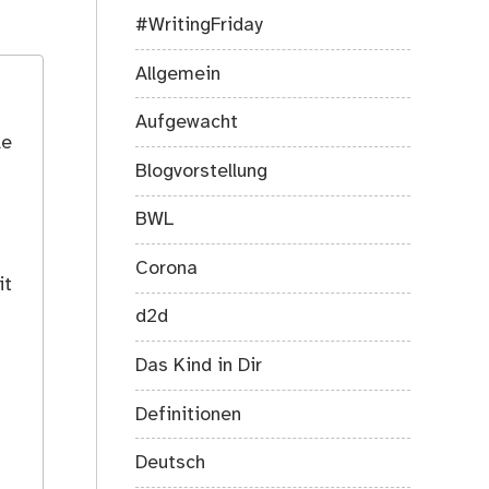
#WritingFriday
Allgemein
Aufgewacht
le
Blogvorstellung
BWL
Corona
it
d2d
Das Kind in Dir
Definitionen
Deutsch
s