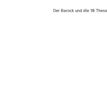
Nächster
Der Barock und die 10 Thes
Beitrag: