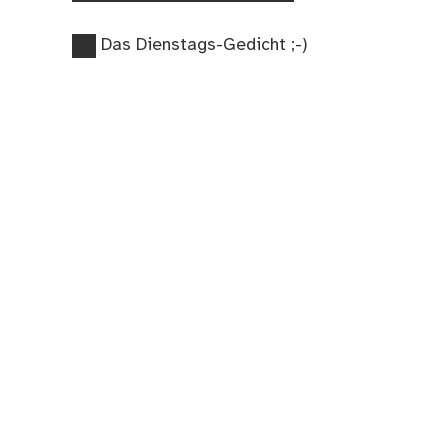
Vorheriger
Beitragsnavigation
Das Dienstags-Gedicht ;-)
Beitrag: