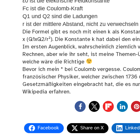
ε0 ist die elektrische Feldkonstante
Fc ist die Coulomb-Kraft
Q1 und Q2 sind die Ladungen
r ist der mittlere Abstand, nicht zu verwechsel
Die Formel gibt es noch mit einen k als Konstan
x (Q1xQ2/r²). Die Konstante k hat dabei den ei
Im ersten Augenblick, wahrscheinlich ziemlich 
Rechnen, aber wie ihr seht, ist meine Themen-Üb
welche wäre die Richtige
Bevor ich mein * bei Coulomb vergesse. Coulo
französischer Physiker, welcher zwischen 1736
Gesetzmäßigkeiten eingebracht hat, die es nun z
Wikipedia
erfahren.
0
Facebook
Share on X
Linked