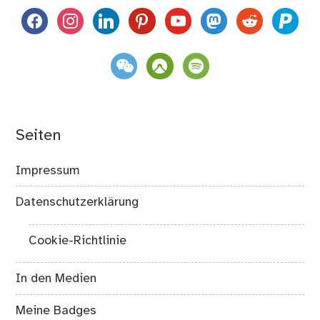
facebook
instagram
linkedin
pinterest
youtube
mastodon
reddit
paypal
weixin
komoot
spotify
Seiten
Impressum
Datenschutzerklärung
Cookie-Richtlinie
In den Medien
Meine Badges