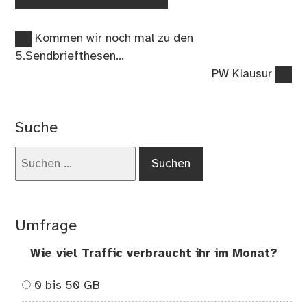
Vorheriger
Beitragsnavigation
Kommen wir noch mal zu den
Beitrag:
5.Sendbriefthesen…
Nächster
PW Klausur
Beitrag:
Suche
Suchen
nach:
Umfrage
Wie viel Traffic verbraucht ihr im Monat?
0 bis 50 GB