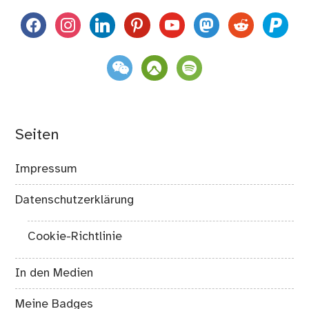
facebook
instagram
linkedin
pinterest
youtube
mastodon
reddit
paypal
weixin
komoot
spotify
Seiten
Impressum
Datenschutzerklärung
Cookie-Richtlinie
In den Medien
Meine Badges