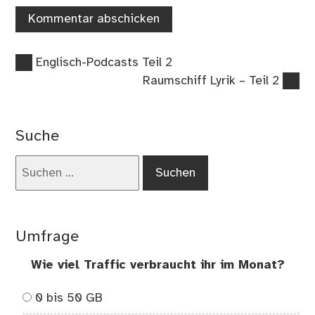
Vorheriger
Beitragsnavigation
Englisch-Podcasts Teil 2
Beitrag:
Nächster
Raumschiff Lyrik – Teil 2
Beitrag:
Suche
Suchen
nach:
Umfrage
Wie viel Traffic verbraucht ihr im Monat?
0 bis 50 GB