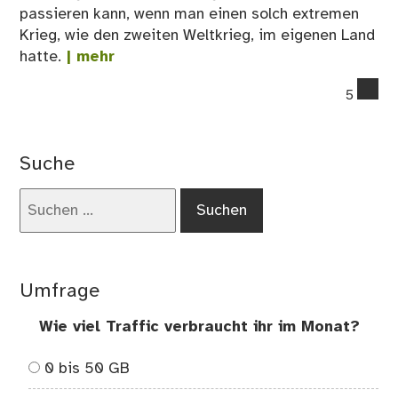
passieren kann, wenn man einen solch extremen
Krieg, wie den zweiten Weltkrieg, im eigenen Land
hatte.
| mehr
co
5
on
Fl
am
Suche
Ost
ent
Suchen
nach:
Umfrage
Wie viel Traffic verbraucht ihr im Monat?
0 bis 50 GB