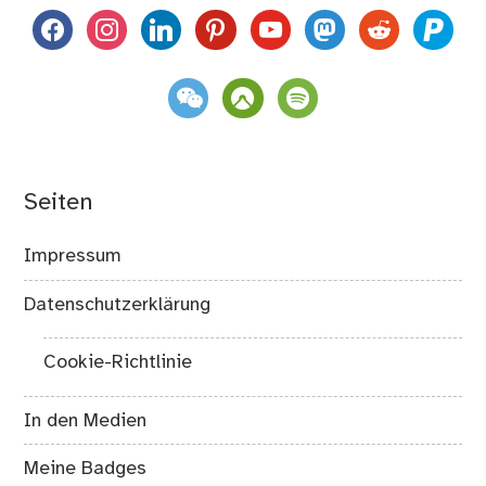
facebook
instagram
linkedin
pinterest
youtube
mastodon
reddit
paypal
weixin
komoot
spotify
Seiten
Impressum
Datenschutzerklärung
Cookie-Richtlinie
In den Medien
Meine Badges