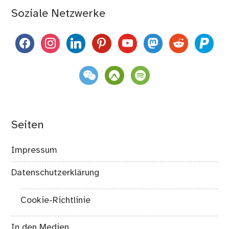
Soziale Netzwerke
facebook
instagram
linkedin
pinterest
youtube
mastodon
reddit
paypal
weixin
komoot
spotify
Seiten
Impressum
Datenschutzerklärung
Cookie-Richtlinie
In den Medien