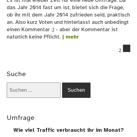
Es ist mal wieder Zeit für eine neue Umfrage. Da
das Jahr 2014 fast um ist, bietet sich die Frage,
ob ihr mit dem Jahr 2014 zufrieden seid, praktisch
an. Also kurz Voten und hinterlasst auch unbedingt
einen Kommentar ;) - aber der Kommentar ist
natürlich keine Pflicht.
| mehr
co
2
on
Se
ihr
Suche
zuf
mit
Suchen
eu
nach:
per
Jah
20
Umfrage
Wie viel Traffic verbraucht ihr im Monat?