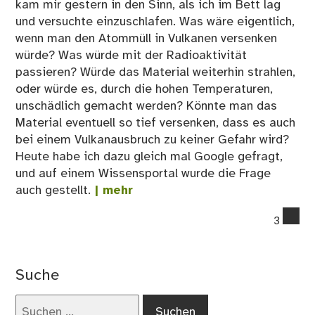
kam mir gestern in den Sinn, als ich im Bett lag
und versuchte einzuschlafen. Was wäre eigentlich,
wenn man den Atommüll in Vulkanen versenken
würde? Was würde mit der Radioaktivität
passieren? Würde das Material weiterhin strahlen,
oder würde es, durch die hohen Temperaturen,
unschädlich gemacht werden? Könnte man das
Material eventuell so tief versenken, dass es auch
bei einem Vulkanausbruch zu keiner Gefahr wird?
Heute habe ich dazu gleich mal Google gefragt,
und auf einem Wissensportal wurde die Frage
auch gestellt.
| mehr
co
3
on
Sv
fra
Suche
Wa
wär
Suchen
we