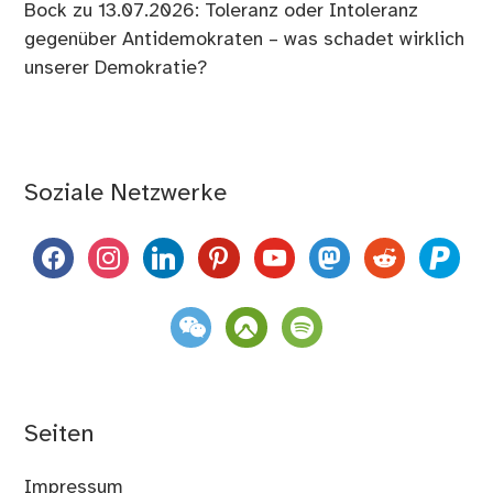
Bock
zu
13.07.2026: Toleranz oder Intoleranz
gegenüber Antidemokraten – was schadet wirklich
unserer Demokratie?
Soziale Netzwerke
facebook
instagram
linkedin
pinterest
youtube
mastodon
reddit
paypal
weixin
komoot
spotify
Seiten
Impressum