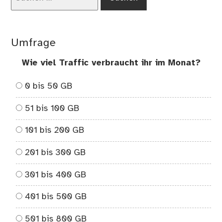
nach:
wir
de
At
Umfrage
in
Vul
Wie viel Traffic verbraucht ihr im Monat?
ve
0 bis 50 GB
51 bis 100 GB
101 bis 200 GB
201 bis 300 GB
301 bis 400 GB
401 bis 500 GB
501 bis 800 GB