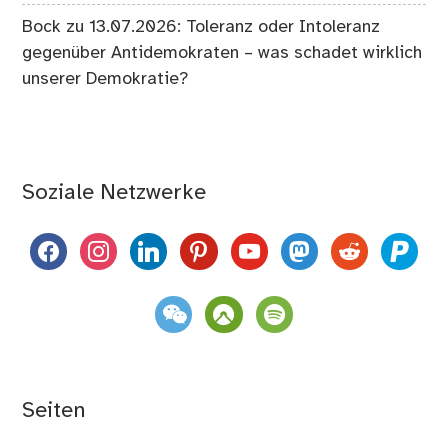
Bock
zu
13.07.2026: Toleranz oder Intoleranz
gegenüber Antidemokraten – was schadet wirklich
unserer Demokratie?
Soziale Netzwerke
facebook
instagram
linkedin
pinterest
youtube
mastodon
reddit
paypal
weixin
komoot
spotify
Seiten