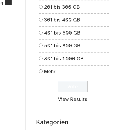
comments
14
201 bis 300 GB
on
Mein
301 bis 400 GB
Schreibtisch
401 bis 500 GB
501 bis 800 GB
801 bis 1.000 GB
Mehr
View Results
Kategorien