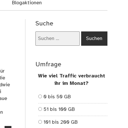
Blogaktionen
Suche
Suchen
nach:
Umfrage
ür
Wie viel Traffic verbraucht
die
ihr im Monat?
ndwie
i
0 bis 50 GB
baue
51 bis 100 GB
en
101 bis 200 GB