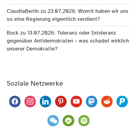
ClaudiaBerlin
zu
23.07.2026: Womit haben wir uns
so eine Regierung eigentlich verdient?
Bock
zu
13.07.2026: Toleranz oder Intoleranz
gegenüber Antidemokraten – was schadet wirklich
unserer Demokratie?
Soziale Netzwerke
facebook
instagram
linkedin
pinterest
youtube
mastodon
reddit
paypal
weixin
komoot
spotify