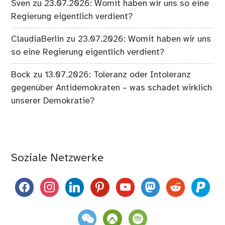
Sven
zu
23.07.2026: Womit haben wir uns so eine
Regierung eigentlich verdient?
ClaudiaBerlin
zu
23.07.2026: Womit haben wir uns
so eine Regierung eigentlich verdient?
Bock
zu
13.07.2026: Toleranz oder Intoleranz
gegenüber Antidemokraten – was schadet wirklich
unserer Demokratie?
Soziale Netzwerke
facebook
instagram
linkedin
pinterest
youtube
mastodon
reddit
paypal
weixin
komoot
spotify