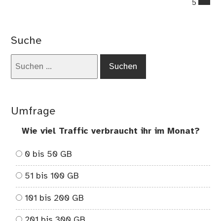
5
on
Pe
We
Suche
in
der
Suchen
lan
nach:
Ver
;-)
Umfrage
Wie viel Traffic verbraucht ihr im Monat?
0 bis 50 GB
51 bis 100 GB
101 bis 200 GB
201 bis 300 GB