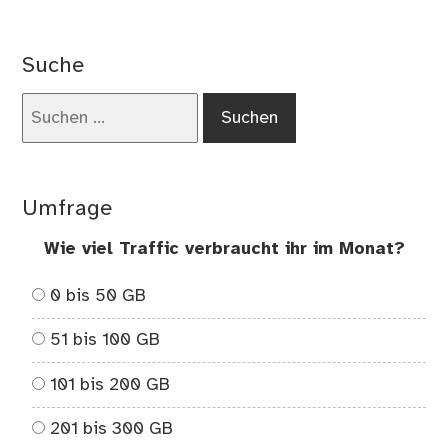
on
Ein
jun
Suche
Soz
Suchen
nach:
Umfrage
Wie viel Traffic verbraucht ihr im Monat?
0 bis 50 GB
51 bis 100 GB
101 bis 200 GB
201 bis 300 GB