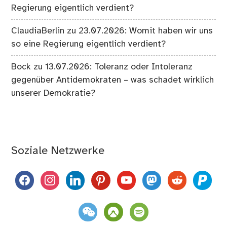
Regierung eigentlich verdient?
ClaudiaBerlin
zu
23.07.2026: Womit haben wir uns
so eine Regierung eigentlich verdient?
Bock
zu
13.07.2026: Toleranz oder Intoleranz
gegenüber Antidemokraten – was schadet wirklich
unserer Demokratie?
Soziale Netzwerke
facebook
instagram
linkedin
pinterest
youtube
mastodon
reddit
paypal
weixin
komoot
spotify