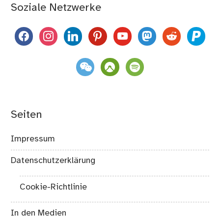
Soziale Netzwerke
facebook
instagram
linkedin
pinterest
youtube
mastodon
reddit
paypal
weixin
komoot
spotify
Seiten
Impressum
Datenschutzerklärung
Cookie-Richtlinie
In den Medien