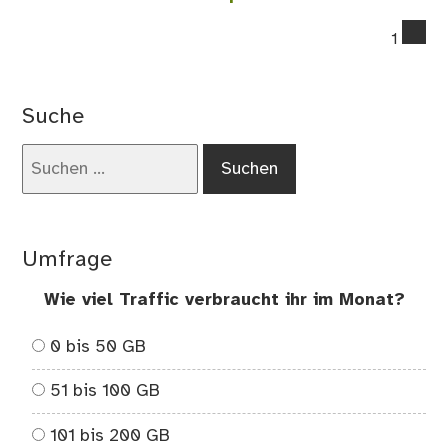
co
1
on
Mo
in
Suche
Sc
un
Suchen
me
nach:
Ge
zu
Ro
Umfrage
Bs.
Art
Wie viel Traffic verbraucht ihr im Monat?
0 bis 50 GB
51 bis 100 GB
101 bis 200 GB