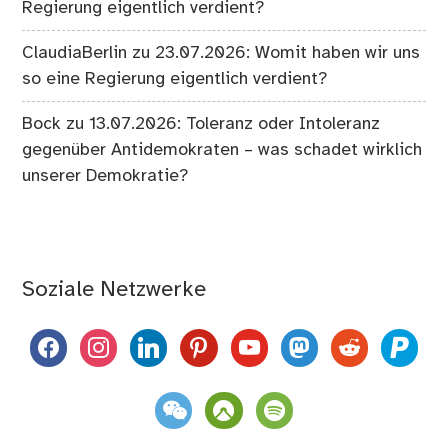
Regierung eigentlich verdient?
ClaudiaBerlin
zu
23.07.2026: Womit haben wir uns
so eine Regierung eigentlich verdient?
Bock
zu
13.07.2026: Toleranz oder Intoleranz
gegenüber Antidemokraten – was schadet wirklich
unserer Demokratie?
Soziale Netzwerke
facebook
instagram
linkedin
pinterest
youtube
mastodon
reddit
paypal
weixin
komoot
spotify