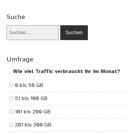
on
We
Suche
dei
Un
Suchen
dir
nach:
de
Sch
rau
Umfrage
…
Wie viel Traffic verbraucht ihr im Monat?
0 bis 50 GB
51 bis 100 GB
101 bis 200 GB
201 bis 300 GB