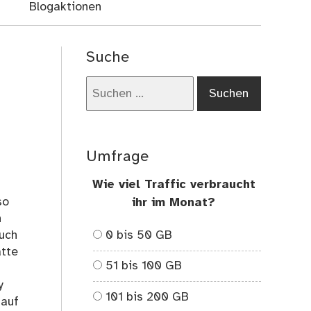
Blogaktionen
Suche
Suchen
nach:
Umfrage
Wie viel Traffic verbraucht
so
ihr im Monat?
h
0 bis 50 GB
auch
ätte
51 bis 100 GB
y
101 bis 200 GB
 auf