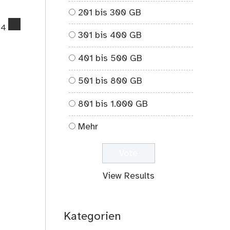
201 bis 300 GB
comments
24
301 bis 400 GB
on
Religionen
401 bis 500 GB
Privatisieren
–
501 bis 800 GB
Wahlplakat
der
801 bis 1.000 GB
Berliner
Piratenpartei
Mehr
View Results
Kategorien