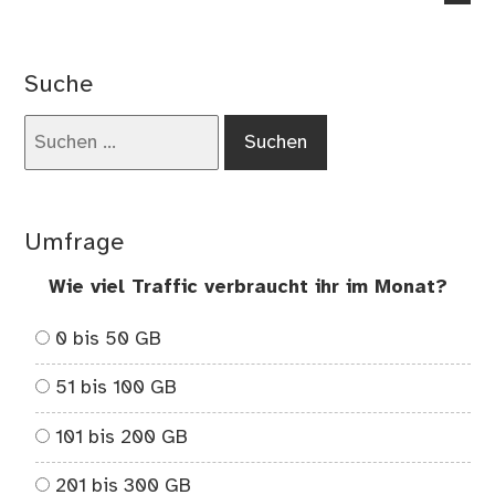
co
on
Dol
Suche
Wir
las
Suchen
un
nach:
de
Eur
kap
Umfrage
red
Wie viel Traffic verbraucht ihr im Monat?
0 bis 50 GB
51 bis 100 GB
101 bis 200 GB
201 bis 300 GB