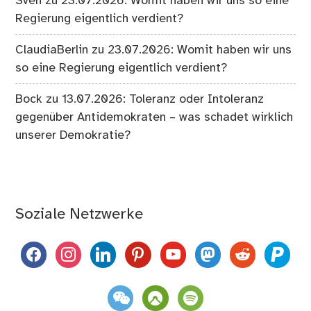
Sven
zu
23.07.2026: Womit haben wir uns so eine
Regierung eigentlich verdient?
ClaudiaBerlin
zu
23.07.2026: Womit haben wir uns
so eine Regierung eigentlich verdient?
Bock
zu
13.07.2026: Toleranz oder Intoleranz
gegenüber Antidemokraten – was schadet wirklich
unserer Demokratie?
Soziale Netzwerke
facebook
instagram
linkedin
pinterest
youtube
mastodon
reddit
paypal
weixin
komoot
spotify