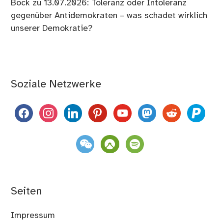
Bock
zu
13.07.2026: Toleranz oder Intoleranz
gegenüber Antidemokraten – was schadet wirklich
unserer Demokratie?
Soziale Netzwerke
facebook
instagram
linkedin
pinterest
youtube
mastodon
reddit
paypal
weixin
komoot
spotify
Seiten
Impressum