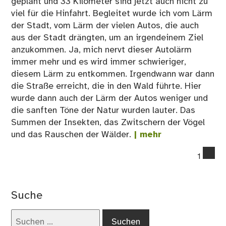
geplant und 33 Kilometer sind jetzt auch nicht zu
viel für die Hinfahrt. Begleitet wurde ich vom Lärm
der Stadt, vom Lärm der vielen Autos, die auch
aus der Stadt drängten, um an irgendeinem Ziel
anzukommen. Ja, mich nervt dieser Autolärm
immer mehr und es wird immer schwieriger,
diesem Lärm zu entkommen. Irgendwann war dann
die Straße erreicht, die in den Wald führte. Hier
wurde dann auch der Lärm der Autos weniger und
die sanften Töne der Natur wurden lauter. Das
Summen der Insekten, das Zwitschern der Vögel
und das Rauschen der Wälder.
| mehr
co
1
on
03
Flu
Suche
ins
Bie
Suchen
Be