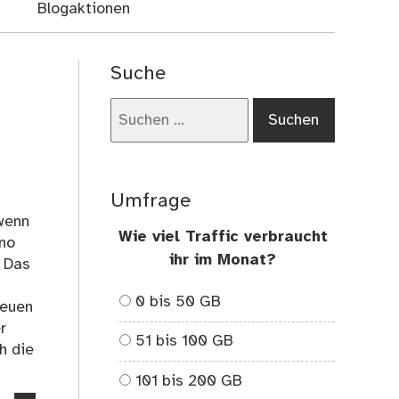
Blogaktionen
Suche
Suchen
nach:
Umfrage
 wenn
Wie viel Traffic verbraucht
ino
ihr im Monat?
. Das
0 bis 50 GB
neuen
r
51 bis 100 GB
h die
101 bis 200 GB