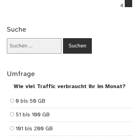
co
4
on
Die
un
Suche
Da
Suchen
nach:
Umfrage
Wie viel Traffic verbraucht ihr im Monat?
0 bis 50 GB
51 bis 100 GB
101 bis 200 GB