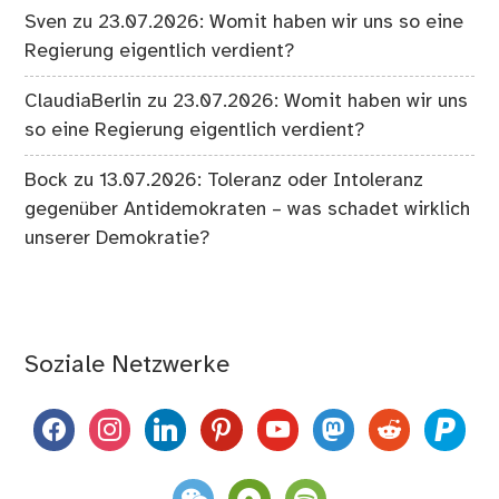
Sven
zu
23.07.2026: Womit haben wir uns so eine
Regierung eigentlich verdient?
ClaudiaBerlin
zu
23.07.2026: Womit haben wir uns
so eine Regierung eigentlich verdient?
Bock
zu
13.07.2026: Toleranz oder Intoleranz
gegenüber Antidemokraten – was schadet wirklich
unserer Demokratie?
Soziale Netzwerke
facebook
instagram
linkedin
pinterest
youtube
mastodon
reddit
paypal
weixin
komoot
spotify