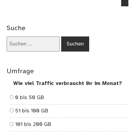
no
co
on
Vor
Suche
zur
Nac
Suchen
Nu
nach:
vo
Ker
–
Umfrage
Au
Wie viel Traffic verbraucht ihr im Monat?
0 bis 50 GB
51 bis 100 GB
101 bis 200 GB