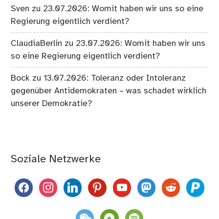
Sven
zu
23.07.2026: Womit haben wir uns so eine
Regierung eigentlich verdient?
ClaudiaBerlin
zu
23.07.2026: Womit haben wir uns
so eine Regierung eigentlich verdient?
Bock
zu
13.07.2026: Toleranz oder Intoleranz
gegenüber Antidemokraten – was schadet wirklich
unserer Demokratie?
Soziale Netzwerke
facebook
instagram
linkedin
pinterest
youtube
mastodon
reddit
paypal
weixin
komoot
spotify