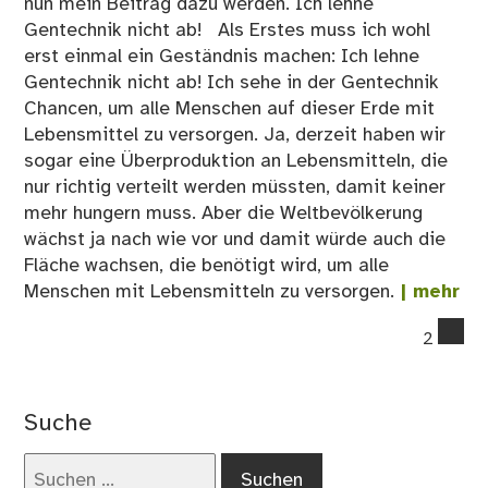
nun mein Beitrag dazu werden. Ich lehne
Gentechnik nicht ab! Als Erstes muss ich wohl
erst einmal ein Geständnis machen: Ich lehne
Gentechnik nicht ab! Ich sehe in der Gentechnik
Chancen, um alle Menschen auf dieser Erde mit
Lebensmittel zu versorgen. Ja, derzeit haben wir
sogar eine Überproduktion an Lebensmitteln, die
nur richtig verteilt werden müssten, damit keiner
mehr hungern muss. Aber die Weltbevölkerung
wächst ja nach wie vor und damit würde auch die
Fläche wachsen, die benötigt wird, um alle
Menschen mit Lebensmitteln zu versorgen.
| mehr
co
2
on
Gen
an
Suche
Nut
–
Suchen
Se