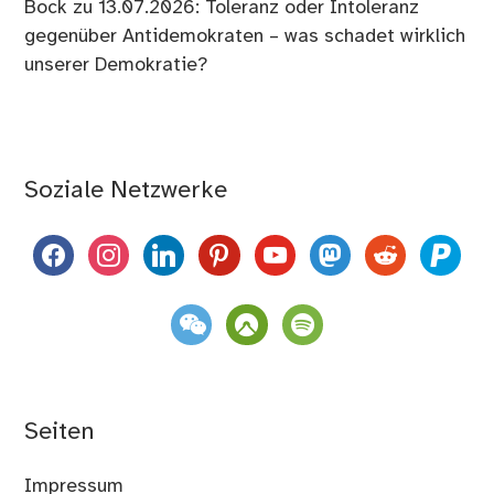
Bock
zu
13.07.2026: Toleranz oder Intoleranz
gegenüber Antidemokraten – was schadet wirklich
unserer Demokratie?
Soziale Netzwerke
facebook
instagram
linkedin
pinterest
youtube
mastodon
reddit
paypal
weixin
komoot
spotify
Seiten
Impressum