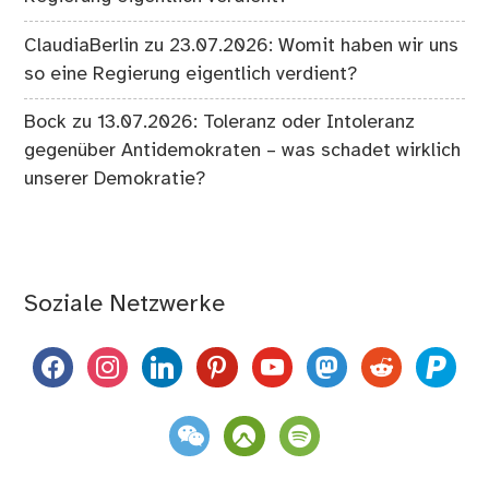
ClaudiaBerlin
zu
23.07.2026: Womit haben wir uns
so eine Regierung eigentlich verdient?
Bock
zu
13.07.2026: Toleranz oder Intoleranz
gegenüber Antidemokraten – was schadet wirklich
unserer Demokratie?
Soziale Netzwerke
facebook
instagram
linkedin
pinterest
youtube
mastodon
reddit
paypal
weixin
komoot
spotify