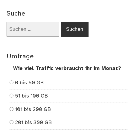
Wa
ihr
Suche
nie
Kin
Suchen
wol
nach:
–
ge
Erf
Umfrage
ein
On
Wie viel Traffic verbraucht ihr im Monat?
–
Tei
0 bis 50 GB
1
51 bis 100 GB
101 bis 200 GB
201 bis 300 GB