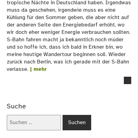
tropische Nächte in Deutschland haben. Irgendwas
muss da geschehen, irgendwie muss es eine
Kühlung für den Sommer geben, die aber nicht auf
der anderen Seite den Energiebedarf erhöht, wo
wir doch eher weniger Energie verbrauchen sollten.
S-Bahn fahren macht ja bekanntlich noch müder
und so hoffe ich, dass ich bald in Erkner bin, wo
meine heutige Wandertour beginnen soll. Wieder
zurück nach Berlin, was ich gerade mit der S-Bahn
verlasse.
| mehr
no
co
on
04
Suche
Sp
vo
Suchen
Erk
nach:
bis
zur