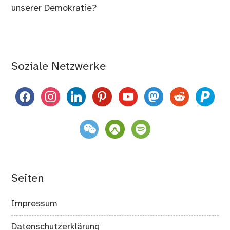
unserer Demokratie?
Soziale Netzwerke
facebook
instagram
linkedin
pinterest
youtube
mastodon
reddit
paypal
weixin
komoot
spotify
Seiten
Impressum
Datenschutzerklärung