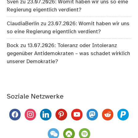
Sven
zu
23.07.2026: Womit haben wir uns so eine
Regierung eigentlich verdient?
ClaudiaBerlin
zu
23.07.2026: Womit haben wir uns
so eine Regierung eigentlich verdient?
Bock
zu
13.07.2026: Toleranz oder Intoleranz
gegenüber Antidemokraten – was schadet wirklich
unserer Demokratie?
Soziale Netzwerke
facebook
instagram
linkedin
pinterest
youtube
mastodon
reddit
paypal
weixin
komoot
spotify