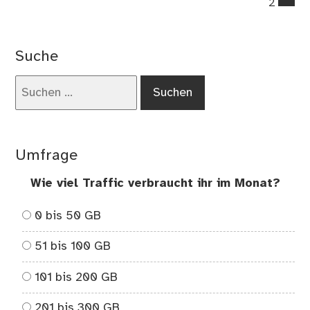
2
on
Gü
Bri
Suche
im
Ne
Suchen
–
nach:
my
Sp
Umfrage
Wie viel Traffic verbraucht ihr im Monat?
0 bis 50 GB
51 bis 100 GB
101 bis 200 GB
201 bis 300 GB