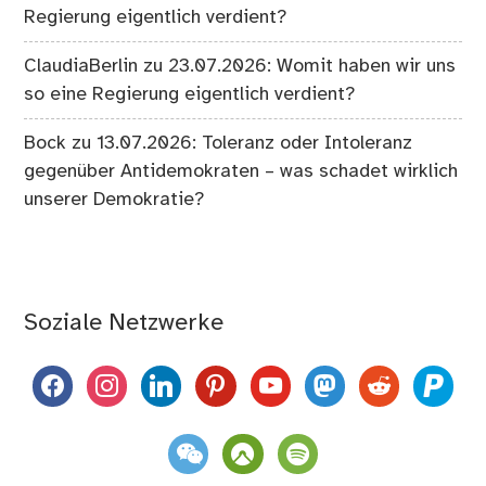
Regierung eigentlich verdient?
ClaudiaBerlin
zu
23.07.2026: Womit haben wir uns
so eine Regierung eigentlich verdient?
Bock
zu
13.07.2026: Toleranz oder Intoleranz
gegenüber Antidemokraten – was schadet wirklich
unserer Demokratie?
Soziale Netzwerke
facebook
instagram
linkedin
pinterest
youtube
mastodon
reddit
paypal
weixin
komoot
spotify