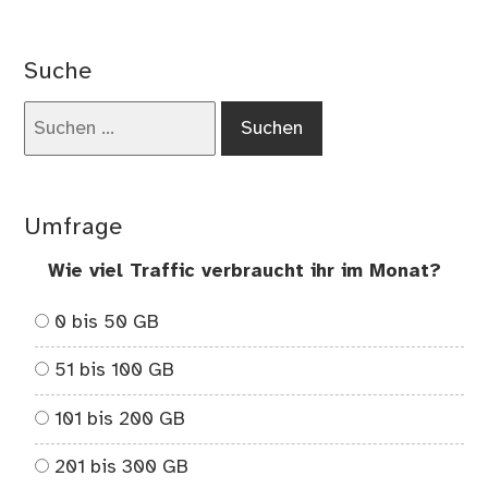
co
on
De
Suche
Be
der
Suchen
EU
nach:
–
Die
EG
Umfrage
Wie viel Traffic verbraucht ihr im Monat?
0 bis 50 GB
51 bis 100 GB
101 bis 200 GB
201 bis 300 GB