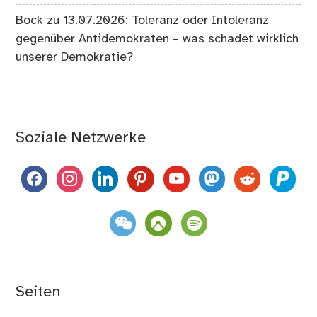
Bock
zu
13.07.2026: Toleranz oder Intoleranz
gegenüber Antidemokraten – was schadet wirklich
unserer Demokratie?
Soziale Netzwerke
facebook
instagram
linkedin
pinterest
youtube
mastodon
reddit
paypal
weixin
komoot
spotify
Seiten