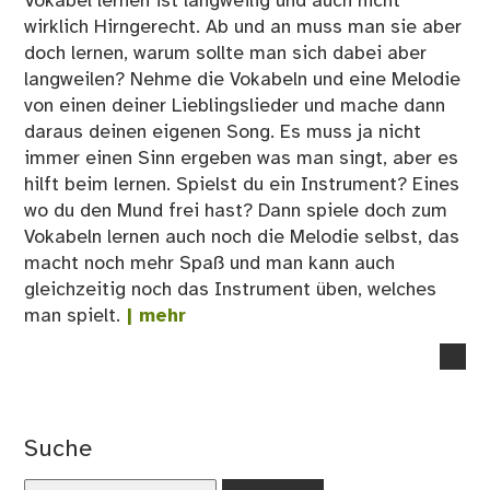
Vokabel lernen ist langweilig und auch nicht
wirklich Hirngerecht. Ab und an muss man sie aber
doch lernen, warum sollte man sich dabei aber
langweilen? Nehme die Vokabeln und eine Melodie
von einen deiner Lieblingslieder und mache dann
daraus deinen eigenen Song. Es muss ja nicht
immer einen Sinn ergeben was man singt, aber es
hilft beim lernen. Spielst du ein Instrument? Eines
wo du den Mund frei hast? Dann spiele doch zum
Vokabeln lernen auch noch die Melodie selbst, das
macht noch mehr Spaß und man kann auch
gleichzeitig noch das Instrument üben, welches
man spielt.
| mehr
no
co
on
Ko
Suche
dei
ei