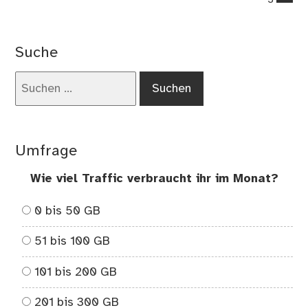
on
Ma
Ver
Suche
bei
Me
Suchen
Ma
nach:
Ber
Umfrage
Wie viel Traffic verbraucht ihr im Monat?
0 bis 50 GB
51 bis 100 GB
101 bis 200 GB
201 bis 300 GB