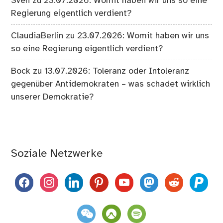
Sven
zu
23.07.2026: Womit haben wir uns so eine
Regierung eigentlich verdient?
ClaudiaBerlin
zu
23.07.2026: Womit haben wir uns
so eine Regierung eigentlich verdient?
Bock
zu
13.07.2026: Toleranz oder Intoleranz
gegenüber Antidemokraten – was schadet wirklich
unserer Demokratie?
Soziale Netzwerke
facebook
instagram
linkedin
pinterest
youtube
mastodon
reddit
paypal
weixin
komoot
spotify