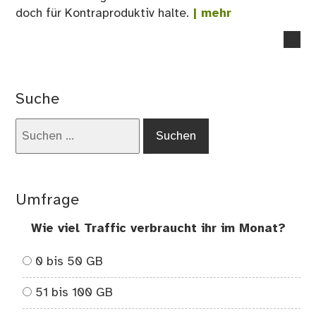
doch für Kontraproduktiv halte.
| mehr
no
co
on
Me
Suche
Ge
zu:
Suchen
#M
nach:
–
Mä
sin
Umfrage
Abf
Wie viel Traffic verbraucht ihr im Monat?
0 bis 50 GB
51 bis 100 GB