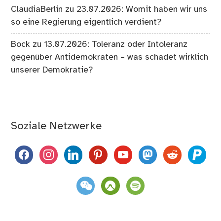
ClaudiaBerlin
zu
23.07.2026: Womit haben wir uns
so eine Regierung eigentlich verdient?
Bock
zu
13.07.2026: Toleranz oder Intoleranz
gegenüber Antidemokraten – was schadet wirklich
unserer Demokratie?
Soziale Netzwerke
facebook
instagram
linkedin
pinterest
youtube
mastodon
reddit
paypal
weixin
komoot
spotify