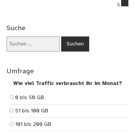
co
5
on
Kei
bio
Suche
Ge
od
Suchen
kei
nach:
bio
Ges
Umfrage
Wie viel Traffic verbraucht ihr im Monat?
0 bis 50 GB
51 bis 100 GB
101 bis 200 GB