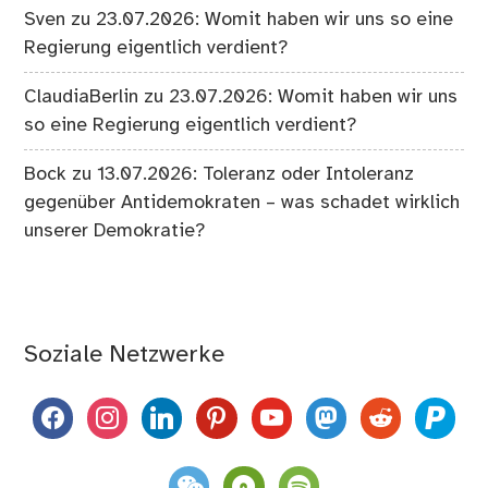
Sven
zu
23.07.2026: Womit haben wir uns so eine
Regierung eigentlich verdient?
ClaudiaBerlin
zu
23.07.2026: Womit haben wir uns
so eine Regierung eigentlich verdient?
Bock
zu
13.07.2026: Toleranz oder Intoleranz
gegenüber Antidemokraten – was schadet wirklich
unserer Demokratie?
Soziale Netzwerke
facebook
instagram
linkedin
pinterest
youtube
mastodon
reddit
paypal
weixin
komoot
spotify