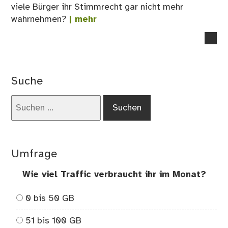
viele Bürger ihr Stimmrecht gar nicht mehr
wahrnehmen?
| mehr
no
co
on
We
Suche
nic
los
Suchen
kan
nach:
kei
Bo
ent
Umfrage
–
Liq
Wie viel Traffic verbraucht ihr im Monat?
De
0 bis 50 GB
51 bis 100 GB