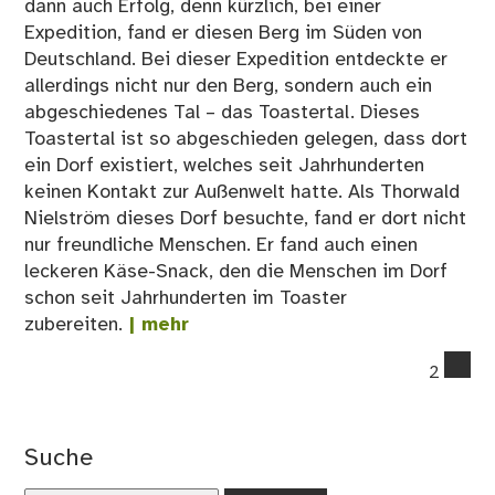
dann auch Erfolg, denn kürzlich, bei einer
Expedition, fand er diesen Berg im Süden von
Deutschland. Bei dieser Expedition entdeckte er
allerdings nicht nur den Berg, sondern auch ein
abgeschiedenes Tal – das Toastertal. Dieses
Toastertal ist so abgeschieden gelegen, dass dort
ein Dorf existiert, welches seit Jahrhunderten
keinen Kontakt zur Außenwelt hatte. Als Thorwald
Nielström dieses Dorf besuchte, fand er dort nicht
nur freundliche Menschen. Er fand auch einen
leckeren Käse-Snack, den die Menschen im Dorf
schon seit Jahrhunderten im Toaster
zubereiten.
| mehr
co
2
on
Die
En
Suche
de
Toa