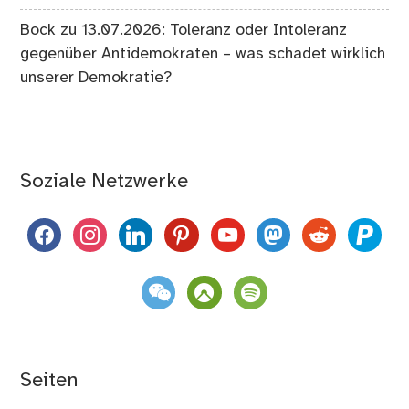
Bock
zu
13.07.2026: Toleranz oder Intoleranz
gegenüber Antidemokraten – was schadet wirklich
unserer Demokratie?
Soziale Netzwerke
facebook
instagram
linkedin
pinterest
youtube
mastodon
reddit
paypal
weixin
komoot
spotify
Seiten